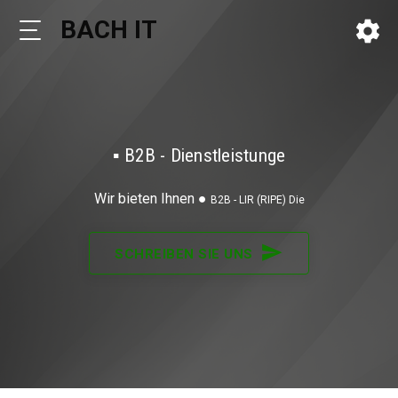
BACH IT
settings
▪
B2B - Dienstleistung
Wir bieten Ihnen
●
B2B
send
SCHREIBEN SIE UNS